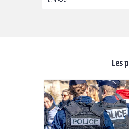
4
0
Les p