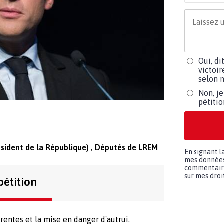
Oui, di
victoir
selon m
Non, je
pétiti
ident de la République)
Députés de LREM
En signant l
mes données 
commentaires
sur mes droit
pétition
rentes et la mise en danger d'autrui.