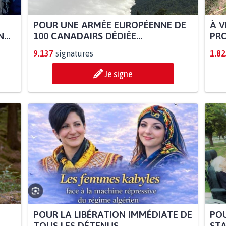
POUR UNE ARMÉE EUROPÉENNE DE
À V
...
100 CANADAIRS DÉDIÉE...
PRO
9.137
signatures
1.82
Je signe
POUR LA LIBÉRATION IMMÉDIATE DE
POU
TOUS LES DÉTENUS...
STA