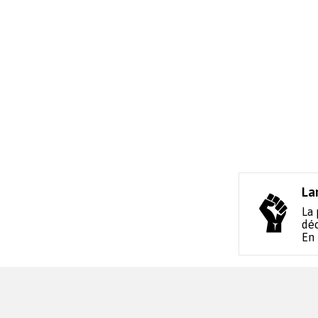
La
La 
déc
En