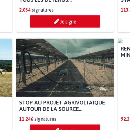
2.054
signatures
113
Je signe
STOP AU PROJET AGRIVOLTAÏQUE
REN
AUTOUR DE LA SOURCE...
MIN
11.246
signatures
92.