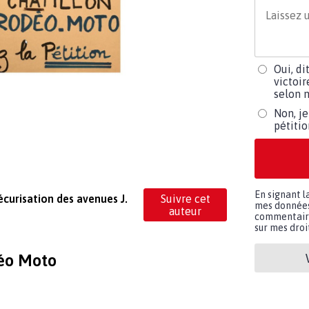
Oui, di
victoir
selon m
Non, je
pétiti
En signant l
curisation des avenues J​.​
Suivre cet
mes données 
auteur
commentaires
sur mes droit
déo Moto