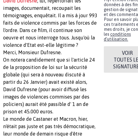
David Dufresne
, lui, répertoriait les
données à des fin
images, documentait, recoupait les
gestion de signat
et des commentai
témoignages, enquêtait. Il a mis à jour 993
Pour en savoir plu
faits de violence commis par les forces de
ces traitements e
mes droits, je co
l'ordre. Dans ce film, il continue son
les
conditions
oeuvre et nous interroge tous. Jusqu'où la
d'utilisation.
violence d'Etat est-elle légitime ?
VOIR
Merci, Monsieur Dufresne.
TOUTES L
On notera candidement que si l'article 24
SIGNATUR
de la proposition de loi sur la sécurité
globale (qui sera à nouveau discuté à
partir du 26 Janvier) avait existé alors,
David Dufresne (pour avoir diffusé les
images de violences commises par des
policiers) aurait été passible d' 1 an de
prison et 45.000 euros.
Le monde de Castaner et Macron, hier,
n'était pas juste et pas très démocratique,
leur monde de demain risque d'être