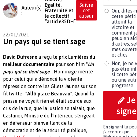
Egalité,
Suivre
Auteur(s)
Fraternité et
cet
Oui, dites-
:
le collectif
auteur
cette pétit
“article35DH”
atteint la
victoire et
comment j
22/01/2021
peux en aid
Un pays qui se tient sage
d'autres, se
mes ouvert
et clics
David Dufresne
a reçu
le prix Lumières du
Non, je ne 
meilleur documentaire
pour son film "
Un
pas être in
pays qui se tient sage
".
Hommage mérité
si cette pét
pour celui qui a dénoncé la violente
ou une aut
progresse
répression contre les Gilets Jaunes sur son
fil twitter
"Allô place Beauvau".
Quand la
Je
presse ne voyait rien et était sourde aux
cris de la rue, que la justice se taisait, que
signe
Castaner, Ministre de l'Intérieur, s'érigeait
en défenseur bienveillant de la
En signant la péti
démocratie et de la sécurité publique,
j'accepte que
MyPetition trait