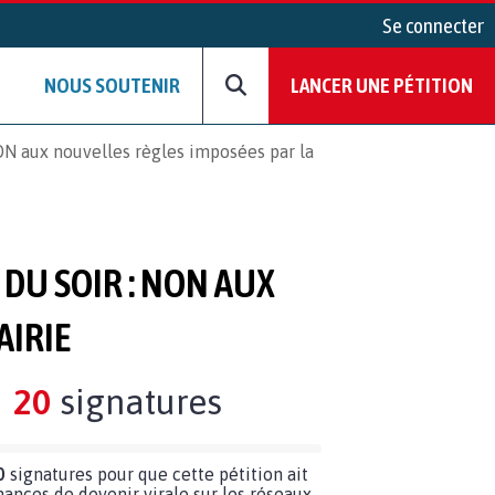
Se connecter
NOUS SOUTENIR
LANCER UNE PÉTITION
 NON aux nouvelles règles imposées par la
 DU SOIR : NON AUX
AIRIE
20
signatures
0
signatures pour que cette pétition ait
hances de devenir virale sur les réseaux