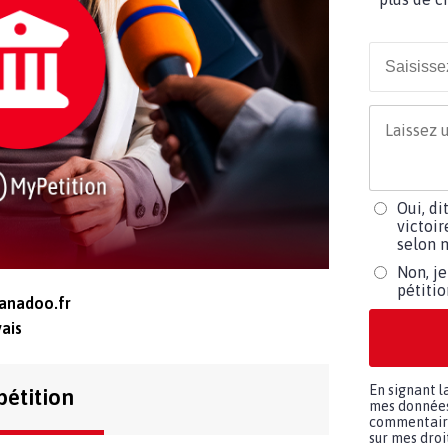
Oui, di
victoir
selon m
Non, je
pétiti
anadoo.fr
ais
En signant l
pétition
mes données 
commentaires
sur mes droit