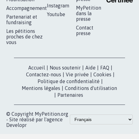
16.839
signatures
Je signe
RÉUSSIR VOTRE
NOTRE
ESPACE PRESSE
MOBILISATION
COMMUNAUTÉ
Qui sommes-
nous?
Lancer votre
Facebook
pétition
Nos pétitions
TikTok
dans la
Blog - Parlons
X
presse
Mobilisation
Instagram
MyPetition
Accompagnement
dans la
Youtube
Partenariat et
presse
fundraising