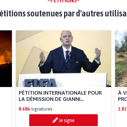
étitions soutenues par d'autres utilis
PÉTITION INTERNATIONALE POUR
À V
LA DÉMISSION DE GIANNI...
PRO
8.686
signatures
1.83
Je signe