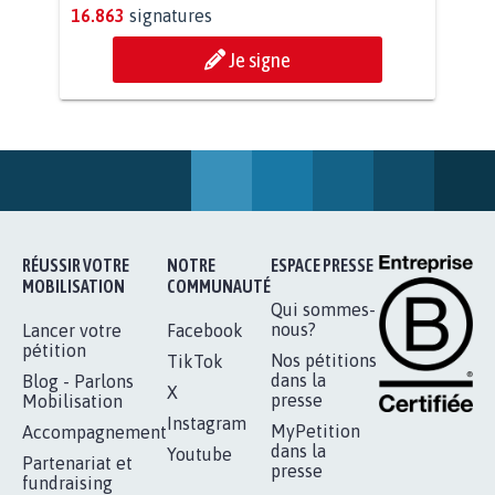
11.307
signatures
Je signe
AGRESSION DE MON FILS THÉO :
SOYONS TOUS MOBILISÉS...
16.863
signatures
Je signe