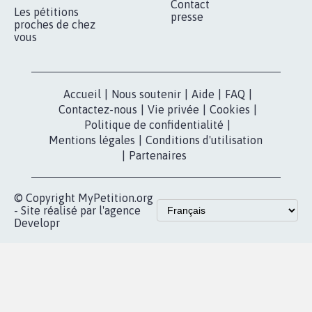
RÉUSSIR VOTRE
NOTRE
ESPACE PRESSE
MOBILISATION
COMMUNAUTÉ
Qui sommes-
nous?
Lancer votre
Facebook
pétition
Nos pétitions
TikTok
dans la
Blog - Parlons
X
presse
Mobilisation
Instagram
MyPetition
Accompagnement
dans la
Youtube
Partenariat et
presse
fundraising
Contact
Les pétitions
presse
proches de chez
vous