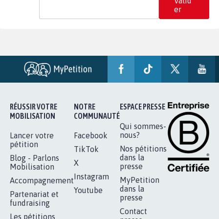
Valid
er
RÉUSSIR VOTRE
NOTRE
ESPACE PRESSE
MOBILISATION
COMMUNAUTÉ
Qui sommes-
nous?
Lancer votre
Facebook
pétition
Nos pétitions
TikTok
dans la
Blog - Parlons
X
presse
Mobilisation
Instagram
MyPetition
Accompagnement
dans la
Youtube
Partenariat et
presse
fundraising
Contact
Les pétitions