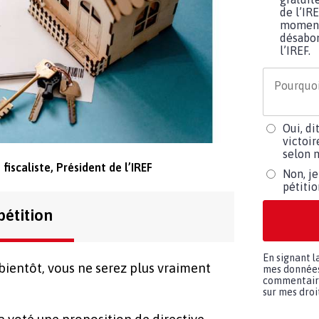
de l’IR
moment 
désabo
l’IREF.
Oui, di
victoir
selon m
fiscaliste, Président de l’IREF
Non, je
pétiti
pétition
En signant l
 bientôt, vous ne serez plus vraiment
mes données 
commentaires
sur mes droit