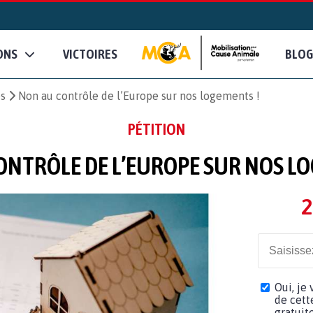
ONS
VICTOIRES
BLOG
es
Non au contrôle de l’Europe sur nos logements !
PÉTITION
ONTRÔLE DE L’EUROPE SUR NOS LO
2
Oui, je
de cett
gratuit