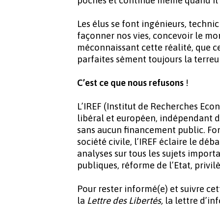
poches et continue même quand il n'
Les élus se font ingénieurs, technic
façonner nos vies, concevoir le m
méconnaissant cette réalité, que ce
parfaites sèment toujours la terreu
C’est ce que nous refusons
!
L’IREF (Institut de Recherches Econ
libéral et européen, indépendant de
sans aucun financement public. Fo
société civile, l’IREF éclaire le déb
analyses sur tous les sujets import
publiques, réforme de l’Etat, privi
Pour rester informé(e) et suivre ce
la
Lettre des Libertés,
la lettre d’in