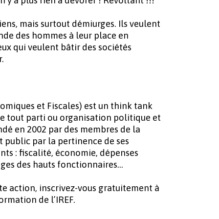
y a plus rien à dévorer ! Révoltant !!!
iens, mais surtout démiurges. Ils veulent
onde des hommes à leur place en
ux qui veulent bâtir des sociétés
r.
omiques et Fiscales) est un think tank
 tout parti ou organisation politique et
ndé en 2002 par des membres de la
at public par la pertinence de ses
ants : fiscalité, économie, dépenses
lèges des hauts fonctionnaires…
tte action, inscrivez-vous gratuitement à
formation de l’IREF
.