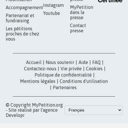
RÉUSSIR VOTRE
NOTRE
ESPACE PRESSE
MOBILISATION
COMMUNAUTÉ
Qui sommes-
nous?
Lancer votre
Facebook
pétition
Nos pétitions
TikTok
dans la
Blog - Parlons
X
presse
Mobilisation
Instagram
MyPetition
Accompagnement
dans la
Youtube
Partenariat et
presse
fundraising
Contact
Les pétitions
presse
proches de chez
vous
Accueil
|
Nous soutenir
|
Aide
|
FAQ
|
Contactez-nous
|
Vie privée
|
Cookies
|
Politique de confidentialité
|