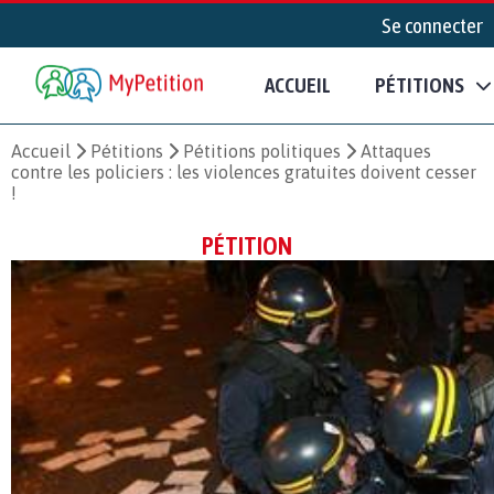
Se connecter
ACCUEIL
PÉTITIONS
Accueil
Pétitions
Pétitions politiques
Attaques
contre les policiers : les violences gratuites doivent cesser
!
PÉTITION