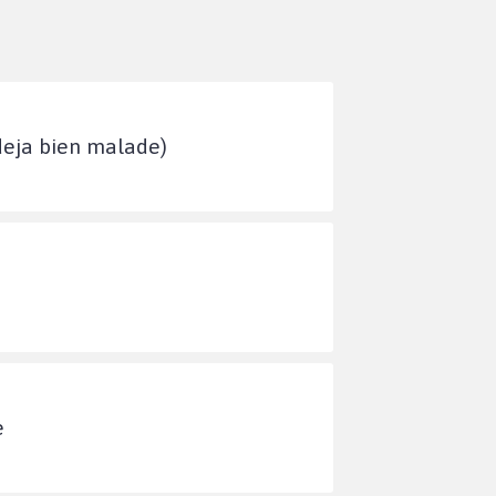
deja bien malade)
e