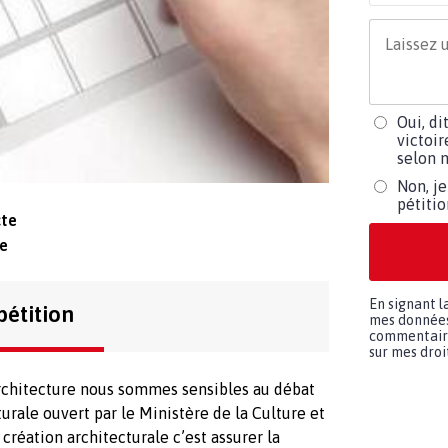
Oui, di
victoir
selon m
Non, je
pétiti
cte
re
En signant l
pétition
mes données 
commentaires
sur mes droit
architecture nous sommes sensibles au débat
turale ouvert par le Ministère de la Culture et
création architecturale c’est assurer la