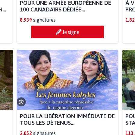
POUR UNE ARMÉE EUROPÉENNE DE
À V
...
100 CANADAIRS DÉDIÉE...
PRO
8.939
signatures
1.82
Je signe
POUR LA LIBÉRATION IMMÉDIATE DE
POU
TOUS LES DÉTENUS...
STA
2.052
signatures
113