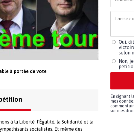
Oui, di
victoir
selon m
Non, je
pétiti
able à portée de vote
En signant l
pétition
mes données 
commentaires
sur mes droit
 à la Liberté, l'Égalité, la Solidarité et la
 sympathisants socialistes. Et même des