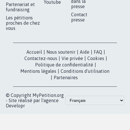
Je signe
RÉUSSIR VOTRE
NOTRE
ESPACE PRESSE
MOBILISATION
COMMUNAUTÉ
Qui sommes-
nous?
Lancer votre
Facebook
pétition
Nos pétitions
TikTok
dans la
Blog - Parlons
X
presse
Mobilisation
Instagram
MyPetition
Accompagnement
dans la
Youtube
Partenariat et
presse
fundraising
Contact
Les pétitions
presse