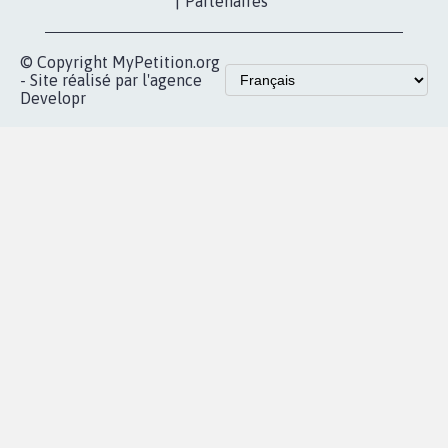
vous
Accueil
|
Nous soutenir
|
Aide
|
FAQ
|
Contactez-nous
|
Vie privée
|
Cookies
|
Politique de confidentialité
|
Mentions légales
|
Conditions d'utilisation
|
Partenaires
© Copyright MyPetition.org
- Site réalisé par l'agence
Developr