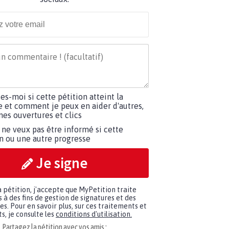
tes-moi si cette pétition atteint la
e et comment je peux en aider d'autres,
es ouvertures et clics
 ne veux pas être informé si cette
on ou une autre progresse
Je signe
a pétition, j'accepte que MyPetition traite
à des fins de gestion de signatures et des
. Pour en savoir plus, sur ces traitements et
s, je consulte les
conditions d'utilisation.
Partagez la pétition avec vos amis :