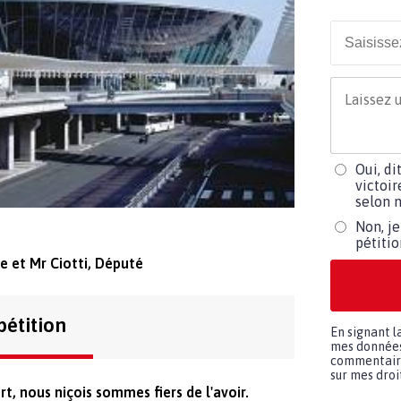
Oui, di
victoir
selon m
Non, je
pétiti
ce et Mr Ciotti, Député
pétition
En signant l
mes données 
commentaires
sur mes droit
t, nous niçois sommes fiers de l'avoir.