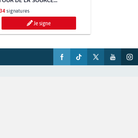
OUR DE LA SOURCE...
234
signatures
Je signe
-nous?
s dans la presse
ans la presse
se