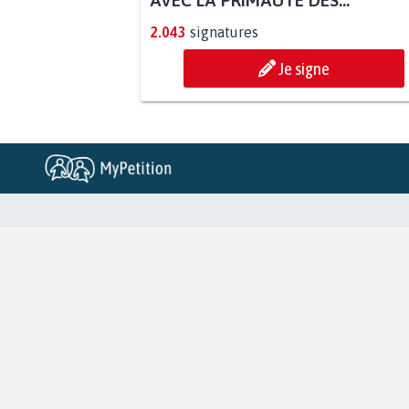
AVEC LA PRIMAUTÉ DES...
2.043
signatures
Je signe
RÉUSSIR VOTRE MOBILISATION
Lancer votre pétition
Blog - Parlons Mobilisation
Accompagnement
Partenariat et fundraising
Les pétitions proches de chez vous