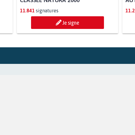
CLASSÉE NATURA 2000
AUT
11.841
signatures
11.
Je signe
NOTRE COMMUNAUTÉ
ESPACE PRESSE
Facebook
Qui sommes
TikTok
Nos pétition
X
MyPetition d
Instagram
Contact pres
Youtube