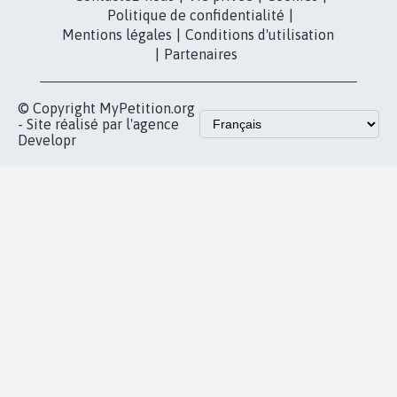
RÉUSSIR VOTRE
NOTRE
ESPACE PRESSE
MOBILISATION
COMMUNAUTÉ
Qui sommes-
nous?
Lancer votre
Facebook
pétition
Nos pétitions
TikTok
dans la
Blog - Parlons
X
presse
Mobilisation
Instagram
MyPetition
Accompagnement
dans la
Youtube
Partenariat et
presse
fundraising
Contact
Les pétitions
presse
proches de chez
vous
Accueil
|
Nous soutenir
|
Aide
|
FAQ
|
Contactez-nous
|
Vie privée
|
Cookies
|
Politique de confidentialité
|
Mentions légales
|
Conditions d'utilisation
|
Partenaires