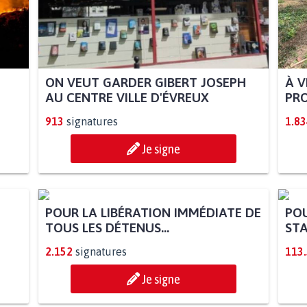
ON VEUT GARDER GIBERT JOSEPH
À V
AU CENTRE VILLE D'ÉVREUX
PRO
913
signatures
1.83
Je signe
POUR LA LIBÉRATION IMMÉDIATE DE
POU
TOUS LES DÉTENUS...
STA
2.152
signatures
113
Je signe