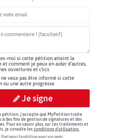
tes-moi si cette pétition atteint la
e et comment je peux en aider d'autres,
es ouvertures et clics
 ne veux pas être informé si cette
on ou une autre progresse
Je signe
a pétition, j'accepte que MyPetition traite
à des fins de gestion de signatures et des
. Pour en savoir plus, sur ces traitements et
s, je consulte les
conditions d'utilisation.
Partagez la pétition avec vos amis :