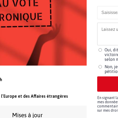
Oui, di
victoir
selon m
Non, je
pétiti
h
 l’Europe et des Affaires étrangères
En signant l
mes données 
commentaires
sur mes droit
Mises à jour