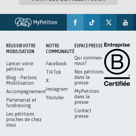
RÉUSSIR VOTRE
NOTRE
ESPACE PRESSE
MOBILISATION
COMMUNAUTÉ
Qui sommes-
nous?
Lancer votre
Facebook
pétition
Nos pétitions
TikTok
dans la
Blog - Parlons
X
presse
Mobilisation
Instagram
MyPetition
Accompagnement
dans la
Youtube
Partenariat et
presse
fundraising
Contact
Les pétitions
presse
proches de chez
vous