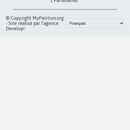
vous
Accueil
|
Nous soutenir
|
Aide
|
FAQ
|
Contactez-nous
|
Vie privée
|
Cookies
|
Politique de confidentialité
|
Mentions légales
|
Conditions d'utilisation
|
Partenaires
© Copyright MyPetition.org
- Site réalisé par l'agence
Developr