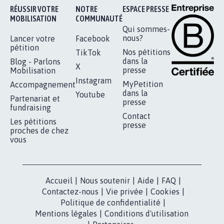
Je signe
RÉUSSIR VOTRE
NOTRE
ESPACE PRESSE
MOBILISATION
COMMUNAUTÉ
Qui sommes-
nous?
Lancer votre
Facebook
pétition
Nos pétitions
TikTok
dans la
Blog - Parlons
X
presse
Mobilisation
Instagram
MyPetition
Accompagnement
dans la
Youtube
Partenariat et
presse
fundraising
Contact
Les pétitions
presse
proches de chez