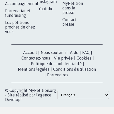
16.852
signatures
Je signe
RÉUSSIR VOTRE
NOTRE
ESPACE PRESSE
MOBILISATION
COMMUNAUTÉ
Qui sommes-
nous?
Lancer votre
Facebook
pétition
Nos pétitions
TikTok
dans la
Blog - Parlons
X
presse
Mobilisation
Instagram
MyPetition
Accompagnement
dans la
Youtube
Partenariat et
presse
fundraising