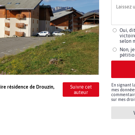
Oui, di
victoir
selon m
Non, je
pétiti
En signant l
ire résidence de Drouzin,
Suivre cet
mes données 
auteur
commentaires
sur mes droit