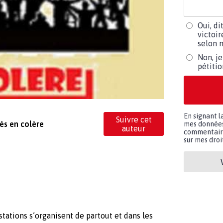
Oui, di
victoir
selon m
Non, je
pétiti
En signant l
Suivre cet
tés en colère
mes données 
auteur
commentaires
sur mes droit
tations s’organisent de partout et dans les