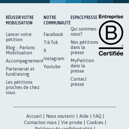
RÉUSSIR VOTRE
NOTRE
ESPACE PRESSE
MOBILISATION
COMMUNAUTÉ
Qui sommes-
nous?
Lancer votre
Facebook
pétition
Nos pétitions
TikTok
dans la
Blog - Parlons
X
presse
Mobilisation
Instagram
MyPetition
Accompagnement
dans la
Youtube
Partenariat et
presse
fundraising
Contact
Les pétitions
presse
proches de chez
vous
Accueil
|
Nous soutenir
|
Aide
|
FAQ
|
Contactez-nous
|
Vie privée
|
Cookies
|
Politique de confidentialité
|