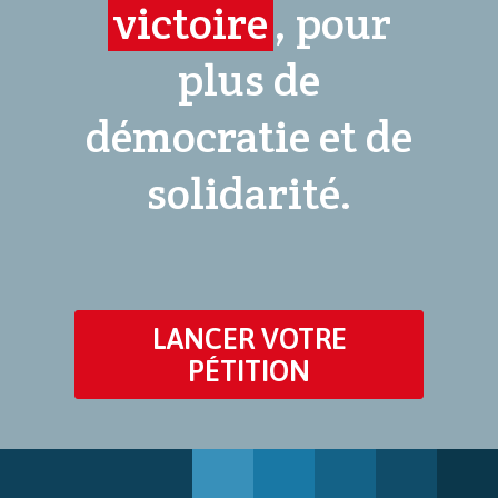
victoire
, pour
plus de
démocratie et de
solidarité.
LANCER VOTRE
PÉTITION