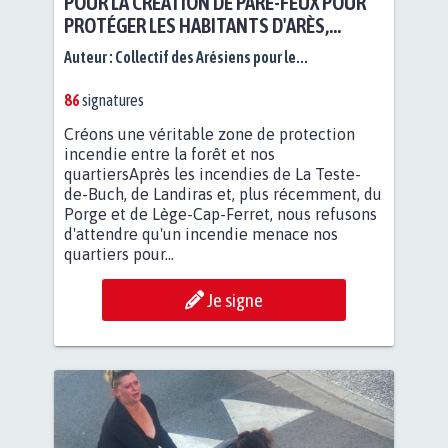
POUR LA CRÉATION DE PARE-FEUX POUR
PROTÉGER LES HABITANTS D'ARÈS,
BASSIN D'ARCACHON
Auteur :
Collectif des Arésiens pour le...
86
signatures
Créons une véritable zone de protection
incendie entre la forêt et nos
quartiersAprès les incendies de La Teste-
de-Buch, de Landiras et, plus récemment, du
Porge et de Lège-Cap-Ferret, nous refusons
d'attendre qu'un incendie menace nos
quartiers pour...
Je signe