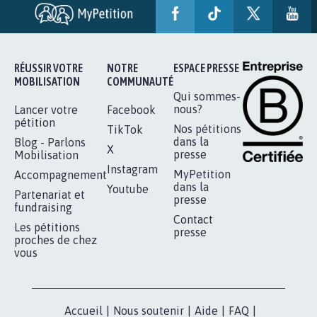
RÉUSSIR VOTRE
NOTRE
ESPACE PRESSE
MOBILISATION
COMMUNAUTÉ
Qui sommes-
nous?
Lancer votre
Facebook
pétition
Nos pétitions
TikTok
dans la
Blog - Parlons
X
presse
Mobilisation
Instagram
MyPetition
Accompagnement
dans la
Youtube
Partenariat et
presse
fundraising
Contact
Les pétitions
presse
proches de chez
vous
Accueil
|
Nous soutenir
|
Aide
|
FAQ
|