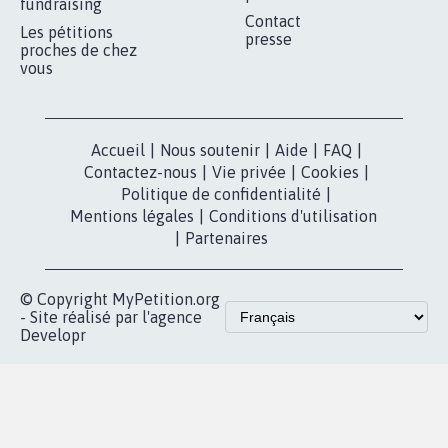
MOBILISATION
COMMUNAUTÉ
Qui sommes-
nous?
Lancer votre
Facebook
pétition
Nos pétitions
TikTok
dans la
Blog - Parlons
X
presse
Mobilisation
Instagram
MyPetition
Accompagnement
dans la
Youtube
Partenariat et
presse
fundraising
Contact
Les pétitions
presse
proches de chez
vous
Accueil
|
Nous soutenir
|
Aide
|
FAQ
|
Contactez-nous
|
Vie privée
|
Cookies
|
Politique de confidentialité
|
Mentions légales
|
Conditions d'utilisation
|
Partenaires