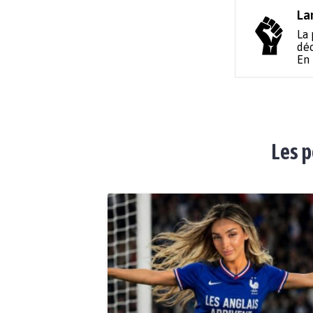
La
La 
déc
En
Les p