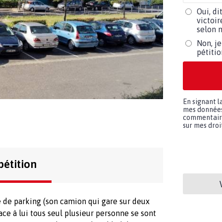
Oui, di
victoir
selon m
Non, je
pétiti
En signant l
mes données 
commentaires
sur mes droit
pétition
 de parking (son camion qui gare sur deux
ace à lui tous seul plusieur personne se sont