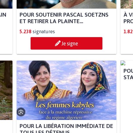
AIN
POUR SOUTENIR PASCAL SOETZNS
À V
ET RETIRER LA PLAINTE...
PRO
5.238
signatures
1.82
Je signe
POU
STA
POUR LA LIBÉRATION IMMÉDIATE DE
TOUS LES DÉTENUS...