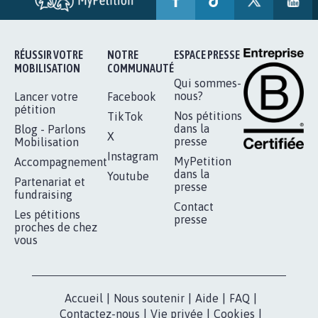
SOYONS TOUS MOBILISÉS...
16.841
signatures
Je signe
RÉUSSIR VOTRE
NOTRE
ESPACE PRESSE
MOBILISATION
COMMUNAUTÉ
Qui sommes-
nous?
Lancer votre
Facebook
pétition
Nos pétitions
TikTok
dans la
Blog - Parlons
X
presse
Mobilisation
Instagram
MyPetition
Accompagnement
dans la
Youtube
Partenariat et