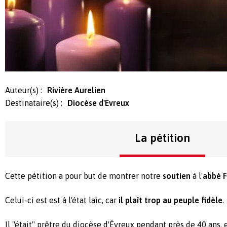
Auteur(s) :
Rivière Aurelien
Destinataire(s) :
Diocèse d'Evreux
La pétition
Cette pétition a pour but de montrer notre
soutien
à l'
abbé F
Celui-ci est est à l'état laïc, car
il plaît trop au peuple fidèle
.
Il "était" prêtre du diocèse d'Évreux pendant près de 40 ans, e