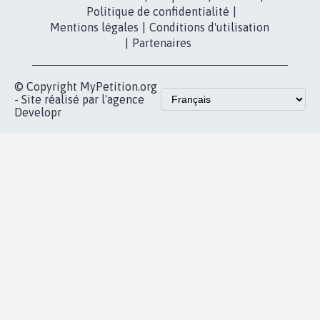
presse
fundraising
Contact
Les pétitions
presse
proches de chez
vous
Accueil
|
Nous soutenir
|
Aide
|
FAQ
|
Contactez-nous
|
Vie privée
|
Cookies
|
Politique de confidentialité
|
Mentions légales
|
Conditions d'utilisation
|
Partenaires
© Copyright MyPetition.org
- Site réalisé par l'agence
Developr