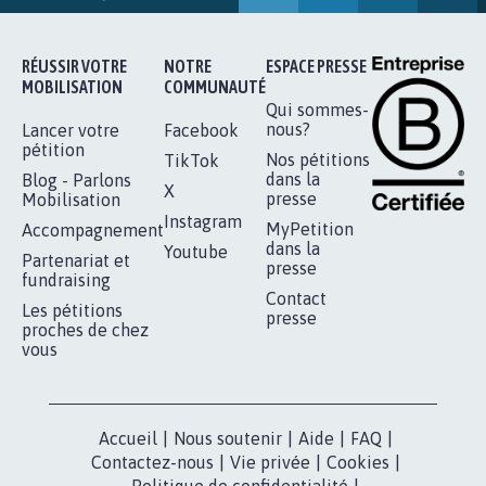
16.847
signatures
Je signe
RÉUSSIR VOTRE
NOTRE
ESPACE PRESSE
MOBILISATION
COMMUNAUTÉ
Qui sommes-
nous?
Lancer votre
Facebook
pétition
Nos pétitions
TikTok
dans la
Blog - Parlons
X
presse
Mobilisation
Instagram
MyPetition
Accompagnement
dans la
Youtube
Partenariat et
presse
fundraising