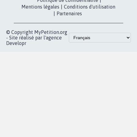
Contact
Les pétitions
presse
proches de chez
vous
Accueil
|
Nous soutenir
|
Aide
|
FAQ
|
Contactez-nous
|
Vie privée
|
Cookies
|
Politique de confidentialité
|
Mentions légales
|
Conditions d'utilisation
|
Partenaires
© Copyright MyPetition.org
- Site réalisé par l'agence
Developr