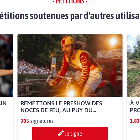
- PÉTITIONS -
étitions soutenues par d'autres utilis
AIN
REMETTONS LE PRESHOW DES
À V
NOCES DE FEU, AU PUY DU...
PRO
306
signatures
1.83
Je signe