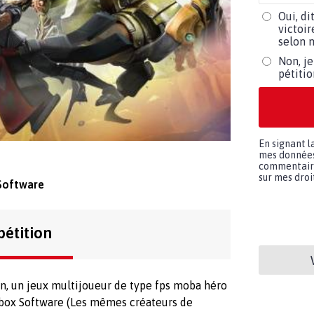
Oui, di
victoir
selon m
Non, je
pétiti
En signant l
mes données 
commentaires
sur mes droit
Software
pétition
rn, un jeux multijoueur de type fps moba héro
box Software (Les mêmes créateurs de