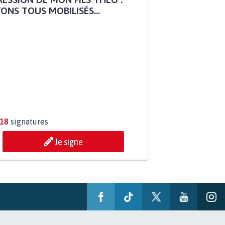
ESSION DE MON FILS THÉO :
ONS TOUS MOBILISÉS...
818
signatures
Je signe