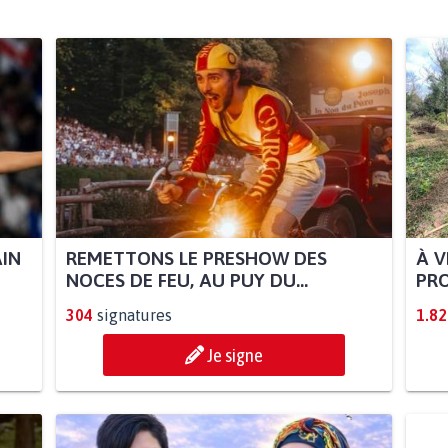
AIN
REMETTONS LE PRESHOW DES
À V
NOCES DE FEU, AU PUY DU...
PRO
304
signatures
1.82
Je signe