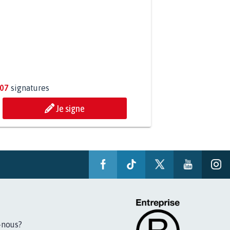
ESSION DE MON FILS THÉO :
ONS TOUS MOBILISÉS...
807
signatures
Je signe
-nous?