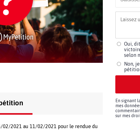
Oui, di
victoir
selon m
Non, je
pétiti
En signant l
pétition
mes données 
commentaires
sur mes droit
04/02/2021 au 11/02/2021 pour le rendue du