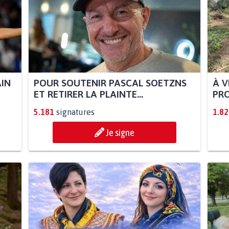
AIN
POUR SOUTENIR PASCAL SOETZNS
À V
ET RETIRER LA PLAINTE...
PRO
5.181
signatures
1.82
Je signe