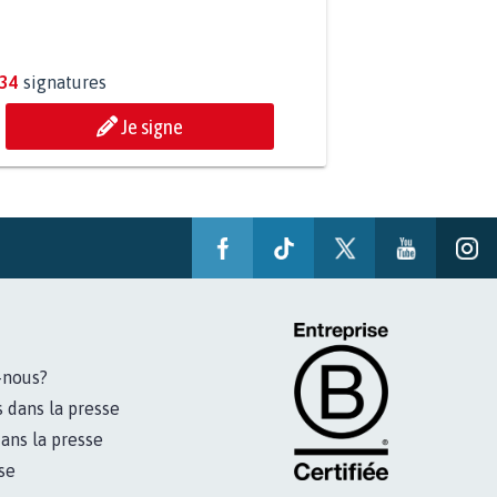
P AU PROJET AGRIVOLTAÏQUE
OUR DE LA SOURCE...
234
signatures
Je signe
-nous?
s dans la presse
ans la presse
se