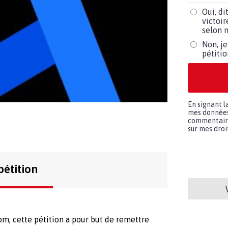
Oui, di
victoir
selon m
Non, je
pétiti
En signant l
mes données 
commentaires
sur mes droit
pétition
m, cette pétition a pour but de remettre