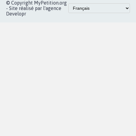
Accueil
|
Nous soutenir
|
Aide
|
FAQ
|
Contactez-nous
|
Vie privée
|
Cookies
|
Politique de confidentialité
|
Mentions légales
|
Conditions d'utilisation
|
Partenaires
© Copyright MyPetition.org
- Site réalisé par l'agence
Developr