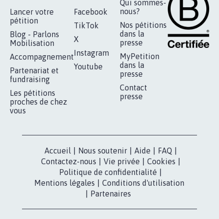
RÉUSSIR VOTRE
NOTRE
ESPACE PRESSE
MOBILISATION
COMMUNAUTÉ
Qui sommes-
nous?
Lancer votre
Facebook
pétition
Nos pétitions
TikTok
dans la
Blog - Parlons
X
presse
Mobilisation
Instagram
MyPetition
Accompagnement
dans la
Youtube
Partenariat et
presse
fundraising
Contact
Les pétitions
presse
proches de chez
vous