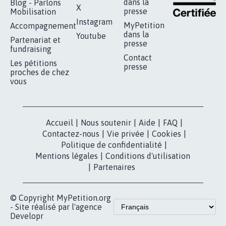
RÉUSSIR VOTRE
NOTRE
ESPACE PRESSE
MOBILISATION
COMMUNAUTÉ
Qui sommes-
nous?
Lancer votre
Facebook
pétition
Nos pétitions
TikTok
dans la
Blog - Parlons
X
presse
Mobilisation
Instagram
MyPetition
Accompagnement
dans la
Youtube
Partenariat et
presse
fundraising
Contact
Les pétitions
presse
proches de chez
vous
Accueil
|
Nous soutenir
|
Aide
|
FAQ
|