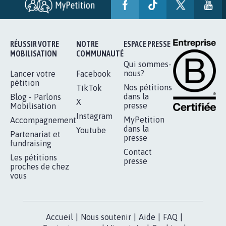
SOYONS TOUS MOBILISÉS...
16.844
signatures
Je signe
RÉUSSIR VOTRE
NOTRE
ESPACE PRESSE
MOBILISATION
COMMUNAUTÉ
Qui sommes-
nous?
Lancer votre
Facebook
pétition
Nos pétitions
TikTok
dans la
Blog - Parlons
X
presse
Mobilisation
Instagram
MyPetition
Accompagnement
dans la
Youtube