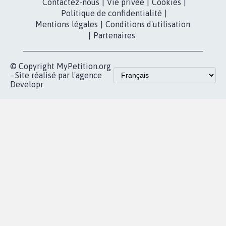
Partenariat et
presse
fundraising
Contact
Les pétitions
presse
proches de chez
vous
Accueil
|
Nous soutenir
|
Aide
|
FAQ
|
Contactez-nous
|
Vie privée
|
Cookies
|
Politique de confidentialité
|
Mentions légales
|
Conditions d'utilisation
|
Partenaires
© Copyright MyPetition.org
- Site réalisé par l'agence
Developr