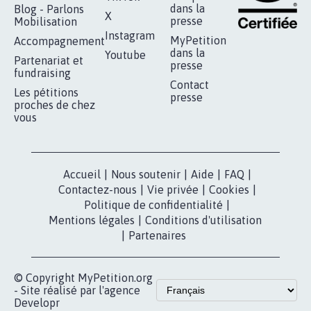
RÉUSSIR VOTRE
NOTRE
ESPACE PRESSE
MOBILISATION
COMMUNAUTÉ
Qui sommes-
nous?
Lancer votre
Facebook
pétition
Nos pétitions
TikTok
dans la
Blog - Parlons
X
presse
Mobilisation
Instagram
MyPetition
Accompagnement
dans la
Youtube
Partenariat et
presse
fundraising
Contact
Les pétitions
presse
proches de chez
vous
Accueil
|
Nous soutenir
|
Aide
|
FAQ
|