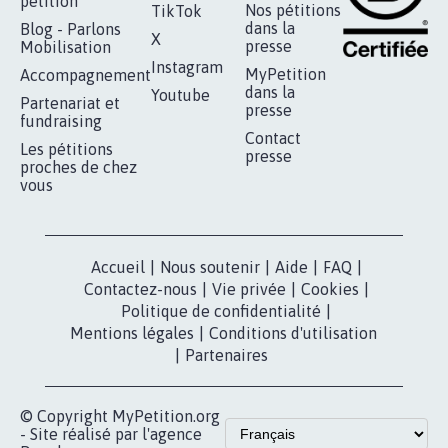
RÉUSSIR VOTRE
NOTRE
ESPACE PRESSE
MOBILISATION
COMMUNAUTÉ
Qui sommes-
nous?
Lancer votre
Facebook
pétition
Nos pétitions
TikTok
dans la
Blog - Parlons
X
presse
Mobilisation
Instagram
MyPetition
Accompagnement
dans la
Youtube
Partenariat et
presse
fundraising
Contact
Les pétitions
presse
proches de chez
vous