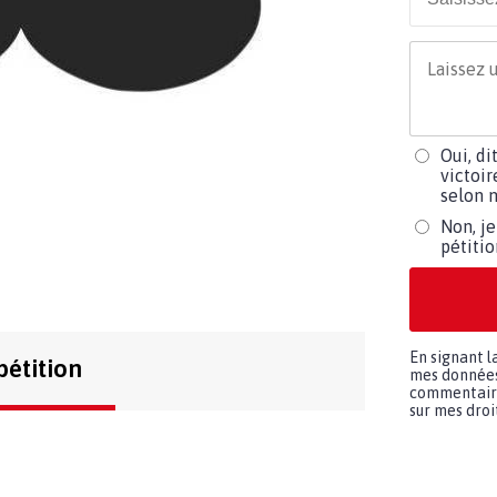
Oui, di
victoir
selon m
Non, je
pétiti
En signant l
pétition
mes données 
commentaires
sur mes droit