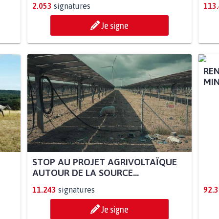
2.053
signatures
113
Je signe
STOP AU PROJET AGRIVOLTAÏQUE
REN
AUTOUR DE LA SOURCE...
MIN
11.243
signatures
92.
Je signe