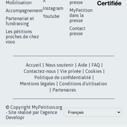
RÉUSSIR VOTRE
NOTRE
ESPACE PRESSE
MOBILISATION
COMMUNAUTÉ
Qui sommes-
nous?
Lancer votre
Facebook
pétition
Nos pétitions
TikTok
dans la
Blog - Parlons
X
presse
Mobilisation
Instagram
MyPetition
Accompagnement
dans la
Youtube
Partenariat et
presse
fundraising
Contact
Les pétitions
presse
proches de chez
vous
Accueil
|
Nous soutenir
|
Aide
|
FAQ
|
Contactez-nous
|
Vie privée
|
Cookies
|