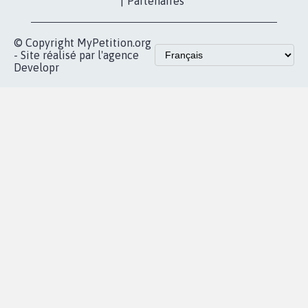
vous
Accueil
|
Nous soutenir
|
Aide
|
FAQ
|
Contactez-nous
|
Vie privée
|
Cookies
|
Politique de confidentialité
|
Mentions légales
|
Conditions d'utilisation
|
Partenaires
© Copyright MyPetition.org
- Site réalisé par l'agence
Developr