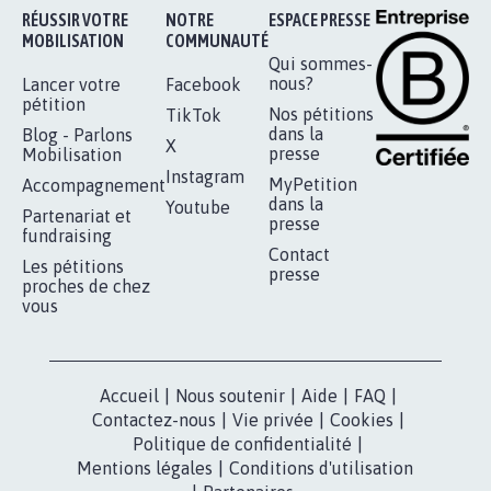
Je signe
RÉUSSIR VOTRE
NOTRE
ESPACE PRESSE
MOBILISATION
COMMUNAUTÉ
Qui sommes-
nous?
Lancer votre
Facebook
pétition
Nos pétitions
TikTok
dans la
Blog - Parlons
X
presse
Mobilisation
Instagram
MyPetition
Accompagnement
dans la
Youtube
Partenariat et
presse
fundraising
Contact
Les pétitions
presse
proches de chez