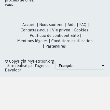
nous?
Lancer votre
Facebook
pétition
Nos pétitions
TikTok
dans la
Blog - Parlons
X
presse
Mobilisation
Instagram
MyPetition
Accompagnement
dans la
Youtube
Partenariat et
presse
fundraising
Contact
Les pétitions
presse
proches de chez
vous
Accueil
|
Nous soutenir
|
Aide
|
FAQ
|
Contactez-nous
|
Vie privée
|
Cookies
|
Politique de confidentialité
|
Mentions légales
|
Conditions d'utilisation
|
Partenaires
© Copyright MyPetition.org