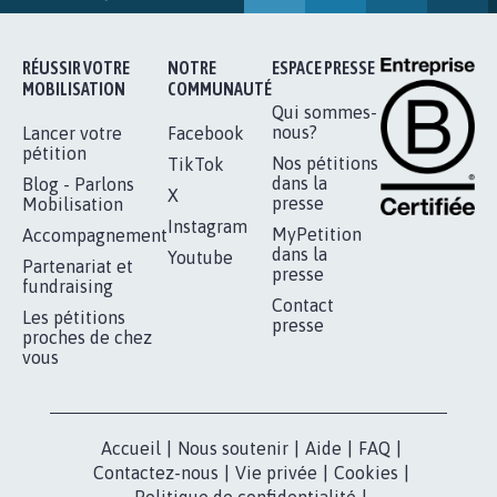
16.825
signatures
Je signe
RÉUSSIR VOTRE
NOTRE
ESPACE PRESSE
MOBILISATION
COMMUNAUTÉ
Qui sommes-
nous?
Lancer votre
Facebook
pétition
Nos pétitions
TikTok
dans la
Blog - Parlons
X
presse
Mobilisation
Instagram
MyPetition
Accompagnement
dans la
Youtube
Partenariat et
presse
fundraising