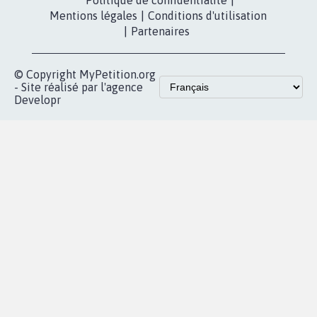
Contact
Les pétitions
presse
proches de chez
vous
Accueil
|
Nous soutenir
|
Aide
|
FAQ
|
Contactez-nous
|
Vie privée
|
Cookies
|
Politique de confidentialité
|
Mentions légales
|
Conditions d'utilisation
|
Partenaires
© Copyright MyPetition.org
- Site réalisé par l'agence
Developr