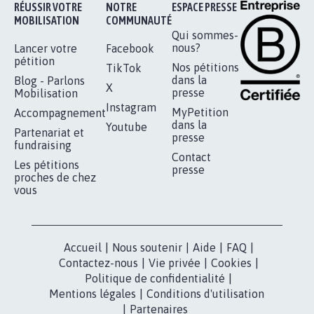
Je signe
RÉUSSIR VOTRE
NOTRE
ESPACE PRESSE
MOBILISATION
COMMUNAUTÉ
Qui sommes-
nous?
Lancer votre
Facebook
pétition
Nos pétitions
TikTok
dans la
Blog - Parlons
X
presse
Mobilisation
Instagram
MyPetition
Accompagnement
dans la
Youtube
Partenariat et
presse
fundraising
Contact
Les pétitions
presse
proches de chez