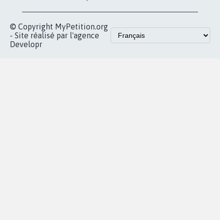
vous
Accueil
|
Nous soutenir
|
Aide
|
FAQ
|
Contactez-nous
|
Vie privée
|
Cookies
|
Politique de confidentialité
|
Mentions légales
|
Conditions d'utilisation
|
Partenaires
© Copyright MyPetition.org
- Site réalisé par l'agence
Developr