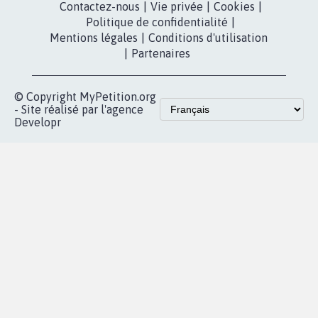
Youtube
Partenariat et
presse
fundraising
Contact
Les pétitions
presse
proches de chez
vous
Accueil
|
Nous soutenir
|
Aide
|
FAQ
|
Contactez-nous
|
Vie privée
|
Cookies
|
Politique de confidentialité
|
Mentions légales
|
Conditions d'utilisation
|
Partenaires
© Copyright MyPetition.org
- Site réalisé par l'agence
Developr