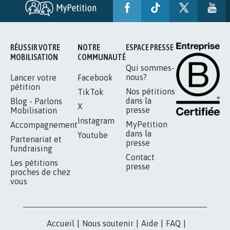
SOYONS TOUS MOBILISÉS...
16.843
signatures
Je signe
RÉUSSIR VOTRE
NOTRE
ESPACE PRESSE
MOBILISATION
COMMUNAUTÉ
Qui sommes-
nous?
Lancer votre
Facebook
pétition
Nos pétitions
TikTok
dans la
Blog - Parlons
X
presse
Mobilisation
Instagram
MyPetition
Accompagnement
dans la