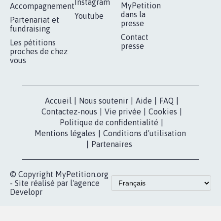
Instagram
MyPetition
Accompagnement
dans la
Youtube
Partenariat et
presse
fundraising
Contact
Les pétitions
presse
proches de chez
vous
Accueil
|
Nous soutenir
|
Aide
|
FAQ
|
Contactez-nous
|
Vie privée
|
Cookies
|
Politique de confidentialité
|
Mentions légales
|
Conditions d'utilisation
|
Partenaires
© Copyright MyPetition.org
- Site réalisé par l'agence
Developr