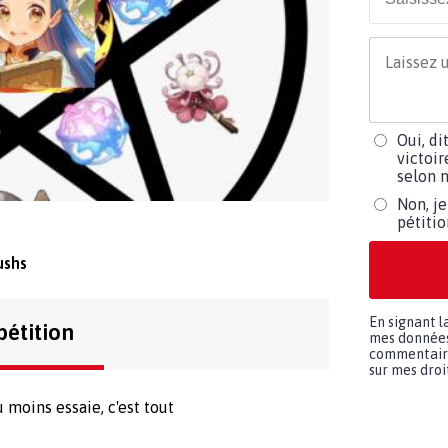
Oui, di
victoir
selon m
Non, je
pétiti
ushs
En signant l
pétition
mes données 
commentaires
sur mes droit
 moins essaie, c'est tout