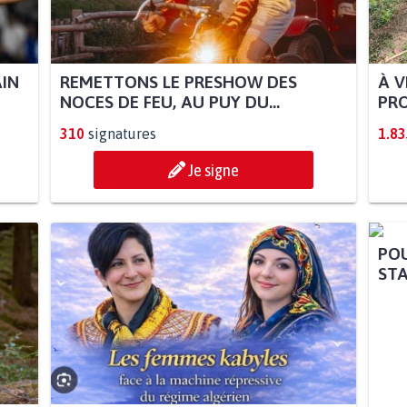
AIN
REMETTONS LE PRESHOW DES
À V
NOCES DE FEU, AU PUY DU...
PRO
310
signatures
1.83
Je signe
POU
STA