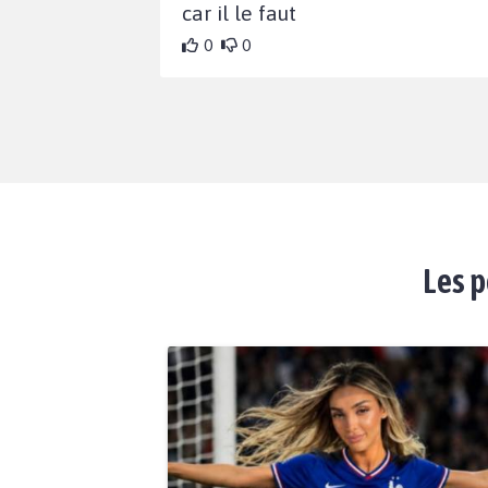
car il le faut
0
0
Les p