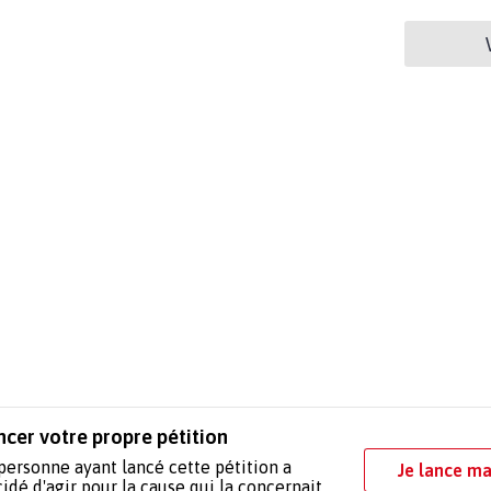
ncer votre propre pétition
personne ayant lancé cette pétition a
Je lance ma
idé d'agir pour la cause qui la concernait.