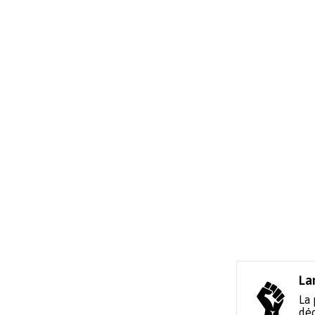
La
La 
déc