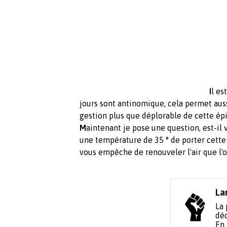
I
l es
jours sont antinomique, cela permet auss
gestion plus que déplorable de cette épi
M
aintenant je pose une question, est-il 
une température de 35 ° de porter cett
vous empêche de renouveler l'air que l'
La
La 
déc
En