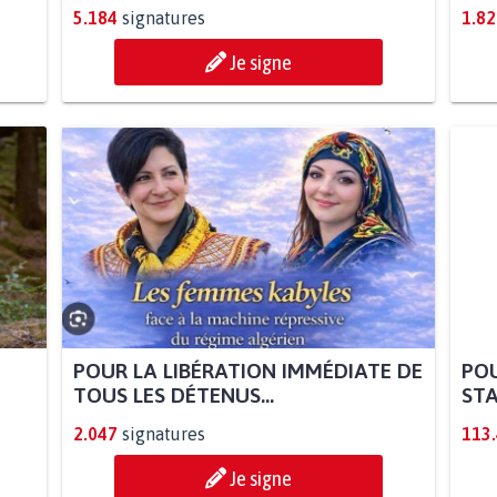
5.184
signatures
1.82
Je signe
POUR LA LIBÉRATION IMMÉDIATE DE
POU
TOUS LES DÉTENUS...
STA
2.047
signatures
113
Je signe