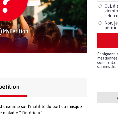
Oui, di
victoir
selon m
Non, je
pétiti
En signant l
mes données 
commentaires
sur mes droit
.
pétition
t unanime sur l'inutilité du port du masque
 maladie "d'intérieur".