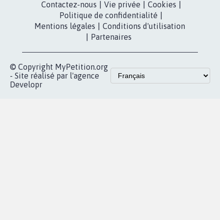
Youtube
Partenariat et
presse
fundraising
Contact
Les pétitions
presse
proches de chez
vous
Accueil
|
Nous soutenir
|
Aide
|
FAQ
|
Contactez-nous
|
Vie privée
|
Cookies
|
Politique de confidentialité
|
Mentions légales
|
Conditions d'utilisation
|
Partenaires
© Copyright MyPetition.org
- Site réalisé par l'agence
Developr