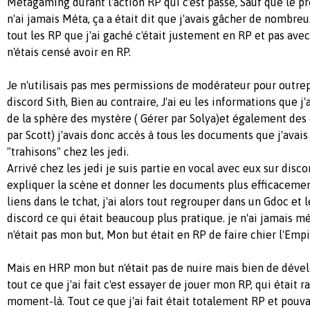
Métagaming durant l'action RP qui c'est passé, Sauf que le p
n'ai jamais Méta, ça a était dit que j'avais gâcher de nombre
tout les RP que j'ai gaché c'était justement en RP et pas ave
n'étais censé avoir en RP.
Je n'utilisais pas mes permissions de modérateur pour outrep
discord Sith, Bien au contraire, J'ai eu les informations que j'
de la sphère des mystère ( Gérer par Solya)et également des d
par Scott) j'avais donc accès à tous les documents que j'ava
"trahisons" chez les jedi.
Arrivé chez les jedi je suis partie en vocal avec eux sur dis
expliquer la scène et donner les documents plus efficaceme
liens dans le tchat, j'ai alors tout regrouper dans un Gdoc et 
discord ce qui était beaucoup plus pratique. je n'ai jamais m
n'était pas mon but, Mon but était en RP de faire chier l'Empi
Mais en HRP mon but n'était pas de nuire mais bien de dével
tout ce que j'ai fait c'est essayer de jouer mon RP, qui était
moment-là. Tout ce que j'ai fait était totalement RP et pouva