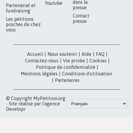
RÉUSSIR VOTRE
NOTRE
ESPACE PRESSE
MOBILISATION
COMMUNAUTÉ
Qui sommes-
nous?
Lancer votre
Facebook
pétition
Nos pétitions
TikTok
dans la
Blog - Parlons
X
presse
Mobilisation
Instagram
MyPetition
Accompagnement
dans la
Youtube
Partenariat et
presse
fundraising
Contact
Les pétitions
presse
proches de chez
vous
Accueil
|
Nous soutenir
|
Aide
|
FAQ
|
Contactez-nous
|
Vie privée
|
Cookies
|
Politique de confidentialité
|
Mentions légales
|
Conditions d'utilisation