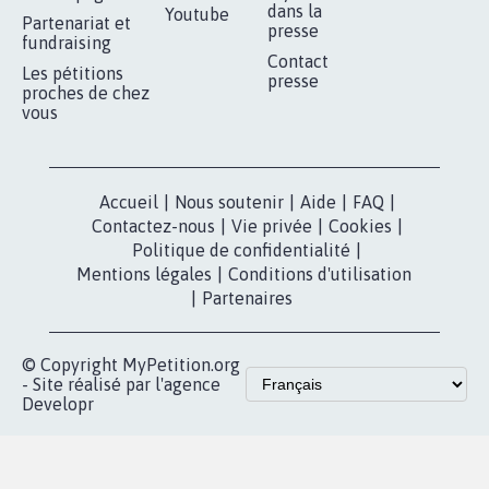
RÉUSSIR VOTRE
NOTRE
ESPACE PRESSE
MOBILISATION
COMMUNAUTÉ
Qui sommes-
nous?
Lancer votre
Facebook
pétition
Nos pétitions
TikTok
dans la
Blog - Parlons
X
presse
Mobilisation
Instagram
MyPetition
Accompagnement
dans la
Youtube
Partenariat et
presse
fundraising
Contact
Les pétitions
presse
proches de chez
vous
Accueil
|
Nous soutenir
|
Aide
|
FAQ
|
Contactez-nous
|
Vie privée
|
Cookies
|
Politique de confidentialité
|
Mentions légales
|
Conditions d'utilisation