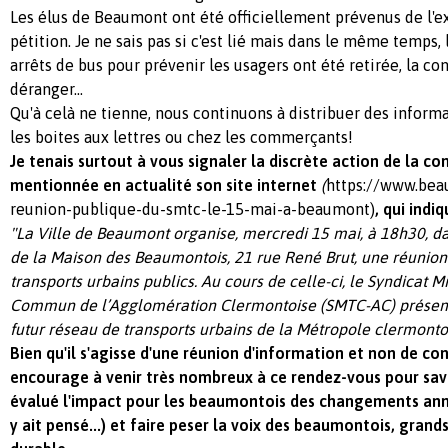
Les élus de Beaumont ont été officiellement prévenus de l'e
pétition. Je ne sais pas si c'est lié mais dans le même temps,
arrêts de bus pour prévenir les usagers ont été retirée, la c
déranger...
Qu'à celà ne tienne, nous continuons à distribuer des infor
les boites aux lettres ou chez les commerçants!
Je tenais surtout à vous signaler la discrète action de la
mentionnée en actualité son site internet
(
https://www.bea
reunion-publique-du-smtc-le-15-mai-a-beaumont)
, qui indiq
"La Ville de Beaumont organise, mercredi 15 mai, à 18h30, d
de la Maison des Beaumontois, 21 rue René Brut, une réunion 
transports urbains publics. Au cours de celle-ci, le Syndicat 
Commun de l’Agglomération Clermontoise (SMTC-AC) présenter
futur réseau de transports urbains de la Métropole clermonto
Bien qu'il s'agisse d'une réunion d'information et non de con
encourage à venir très nombreux à ce rendez-vous pour sa
évalué l'impact pour les beaumontois des changements anno
y ait pensé...) et faire peser la voix des beaumontois, grand